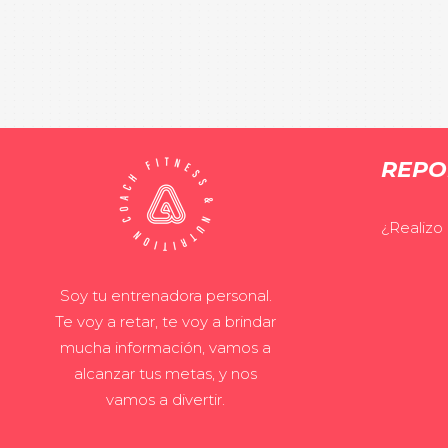
REPO
¿Realizo
Soy tu entrenadora personal.
Te voy a retar, te voy a brindar
mucha información, vamos a
alcanzar tus metas, y nos
vamos a divertir.