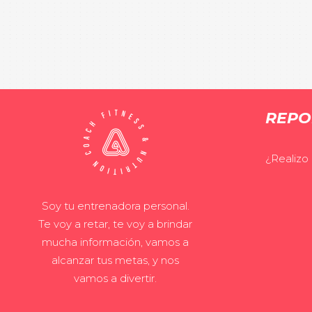
REPO
¿Realizo
Soy tu entrenadora personal.
Te voy a retar, te voy a brindar
mucha información, vamos a
alcanzar tus metas, y nos
vamos a divertir.