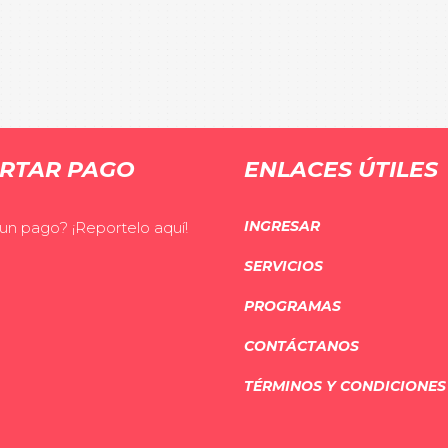
RTAR PAGO
ENLACES ÚTILES
INGRESAR
 un pago? ¡Reportelo aquí!
SERVICIOS
PROGRAMAS
CONTÁCTANOS
TÉRMINOS Y CONDICIONES