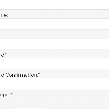
me:
d:*
d Confirmation:*
oupon?