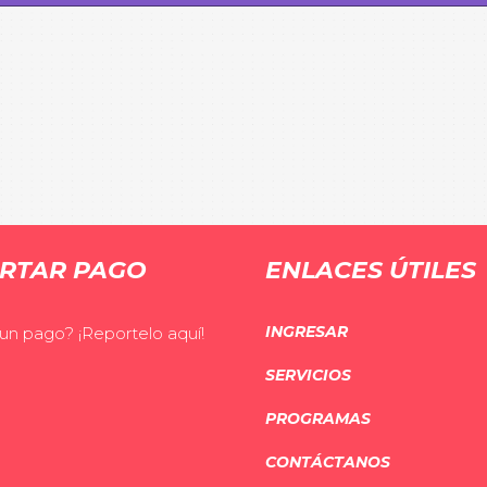
RTAR PAGO
ENLACES ÚTILES
INGRESAR
 un pago? ¡Reportelo aquí!
SERVICIOS
PROGRAMAS
CONTÁCTANOS