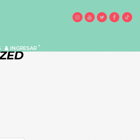
S
INGRESAR
IZED