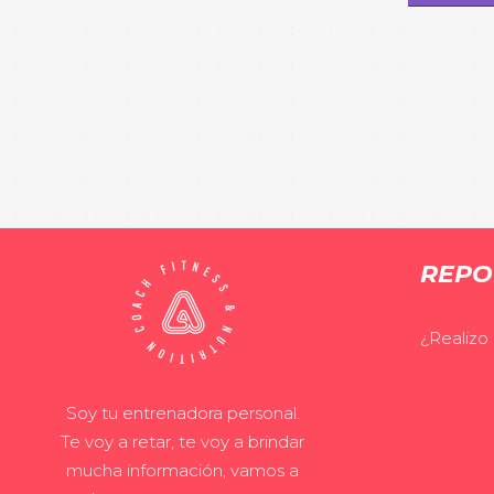
REPO
¿Realizo
Soy tu entrenadora personal.
Te voy a retar, te voy a brindar
mucha información, vamos a