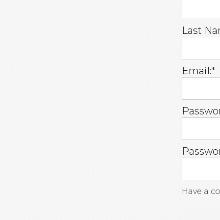
Last Na
Email:*
Passwor
Passwor
Have a c