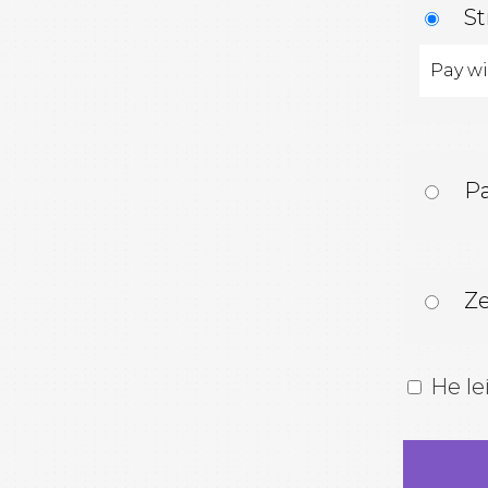
St
Pay wi
Pa
Ze
He le