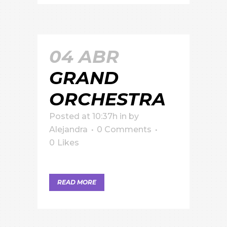
04 ABR
GRAND
ORCHESTRA
Posted at 10:37h
in
by
Alejandra
0 Comments
0
Likes
READ MORE