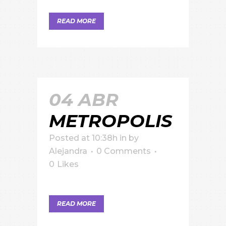
READ MORE
04 ABR
METROPOLIS
Posted at 10:38h
in
by
Alejandra
0 Comments
0
Likes
READ MORE