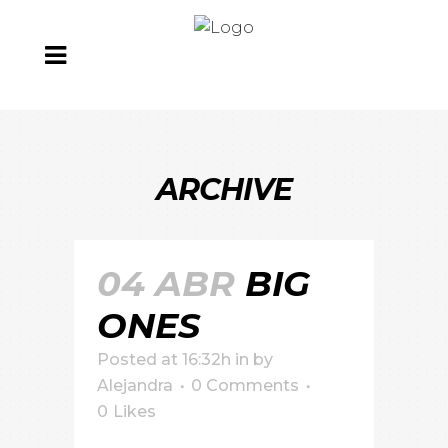
ARCHIVE
04 ABR
BIG
ONES
Posted at 16:32h
in
by
Alejandra
0 Comments
0
Likes