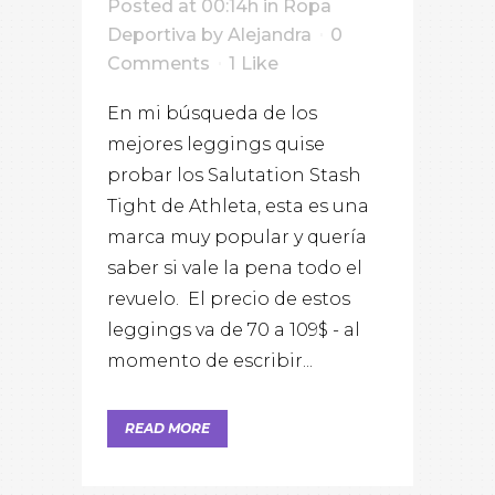
Posted at 00:14h
in
Ropa
Deportiva
by
Alejandra
0
Comments
1
Like
En mi búsqueda de los
mejores leggings quise
probar los Salutation Stash
Tight de Athleta, esta es una
marca muy popular y quería
saber si vale la pena todo el
revuelo. El precio de estos
leggings va de 70 a 109$ - al
momento de escribir...
READ MORE