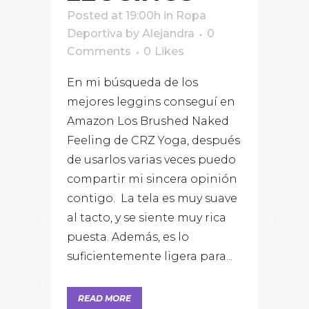
Posted at 19:00h
in
Ropa
Deportiva
by
Alejandra
0
Comments
0
Likes
En mi búsqueda de los
mejores leggins conseguí en
Amazon Los Brushed Naked
Feeling de CRZ Yoga, después
de usarlos varias veces puedo
compartir mi sincera opinión
contigo. La tela es muy suave
al tacto, y se siente muy rica
puesta. Además, es lo
suficientemente ligera para...
READ MORE